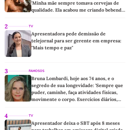
'Minha mãe sempre tomava cervejas de
qualidade. Ela acabou me criando bebendo
as melhores'
2
TV
Apresentadora pede demissão de
telejornal para ser gerente em empresa:
"Mais tempo e paz"
3
FAMOSOS
Bruna Lombardi, hoje aos 74 anos, e o
segredo de sua longevidade: 'Sempre que
puder, caminhe, faça atividades físicas,
movimente o corpo. Exercícios diários,
mesmo pequenos, são libertadores'
4
TV
Apresentador deixa o SBT após 8 meses
para trabalhar em emissora digital criada