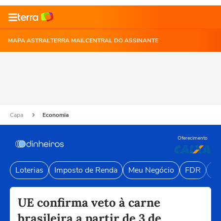
MAPA ASTRAL
TERRA MAIL
CENTRAL DO ASSINANTE
Capa
Economia
Oferecimento
Loterias
Imposto de Renda
Meu Negócio
FDR
Li
UE confirma veto à carne
brasileira a partir de 3 de