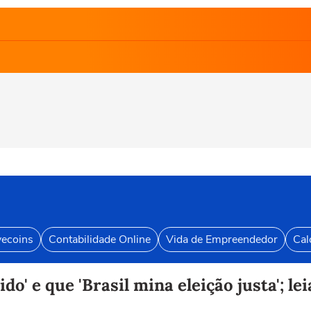
vecoins
Contabilidade Online
Vida de Empreendedor
Cal
o' e que 'Brasil mina eleição justa'; le