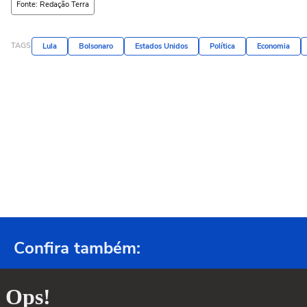
Fonte: Redação Terra
TAGS
Lula
Bolsonaro
Estados Unidos
Política
Economia
Confira também: