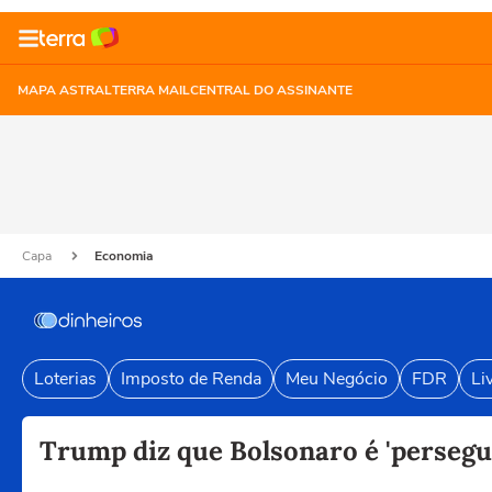
MAPA ASTRAL
TERRA MAIL
CENTRAL DO ASSINANTE
Capa
Economia
Loterias
Imposto de Renda
Meu Negócio
FDR
Li
Trump diz que Bolsonaro é 'perseguid