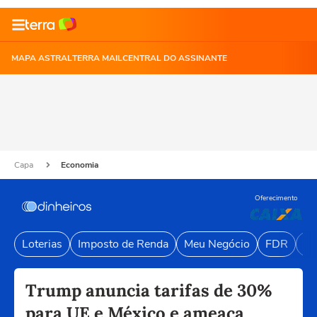
MAPA ASTRAL
TERRA MAIL
CENTRAL DO ASSINANTE
Capa
Economia
Oferecimento
Loterias
Imposto de Renda
Meu Negócio
FDR
Li
Trump anuncia tarifas de 30%
para UE e México e ameaça