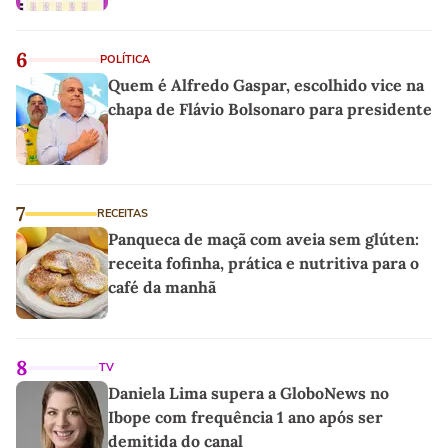
6
POLÍTICA
Quem é Alfredo Gaspar, escolhido vice na
chapa de Flávio Bolsonaro para presidente
7
RECEITAS
Panqueca de maçã com aveia sem glúten:
receita fofinha, prática e nutritiva para o
café da manhã
8
TV
Daniela Lima supera a GloboNews no
Ibope com frequência 1 ano após ser
demitida do canal