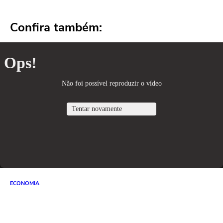
Confira também:
ECONOMIA
Durigan chama Milei de 'palhaço' e
diz que indicadores do Brasil são