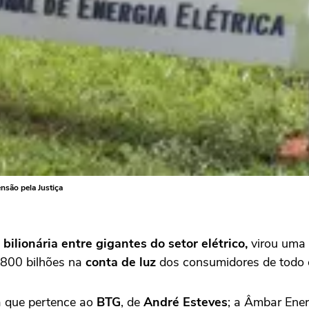
nsão pela Justiça
 bilionária entre gigantes do setor elétrico,
virou uma 
 800 bilhões na
conta de luz
dos consumidores de todo 
a que pertence ao
BTG
, de
André Esteves
; a Âmbar Ene