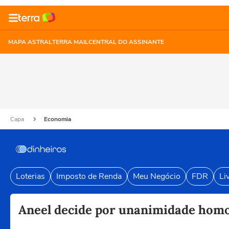
MAPA ASTRAL
TERRA MAIL
CENTRAL DO ASSINANTE
Capa
Economia
Loterias
Imposto de Renda
Meu Negócio
FDR
Li
Aneel decide por unanimidade homolo