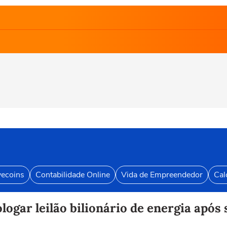
vecoins
Contabilidade Online
Vida de Empreendedor
Cal
gar leilão bilionário de energia após 