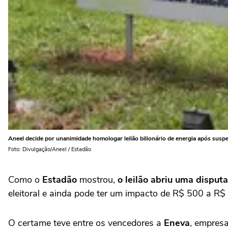
Aneel decide por unanimidade homologar leilão bilionário de energia após suspe
Foto: Divulgação/Aneel / Estadão
Como o
Estadão
mostrou,
o leilão abriu uma disputa
eleitoral e ainda pode ter um impacto de R$ 500 a R$
O certame teve entre os vencedores a
Eneva
, empres