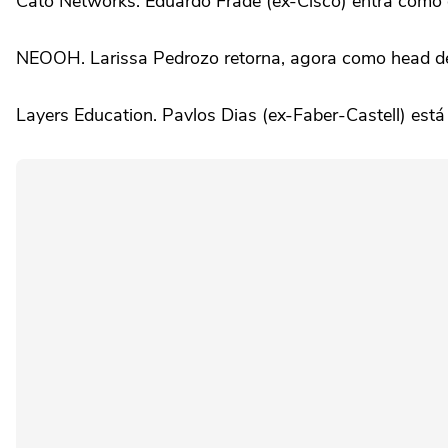
Cato Networks. Eduardo Frade (ex-Cisco) entra como d
NEOOH. Larissa Pedrozo retorna, agora como head de
Layers Education. Pavlos Dias (ex-Faber-Castell) está