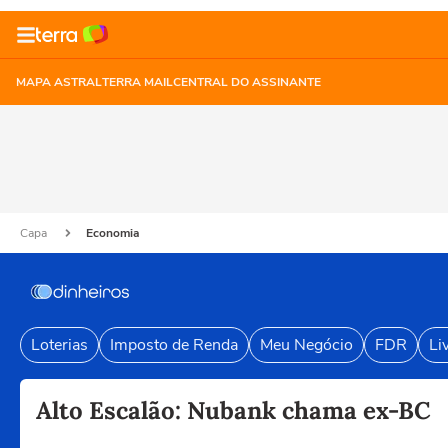
MAPA ASTRAL
TERRA MAIL
CENTRAL DO ASSINANTE
Capa
Economia
Loterias
Imposto de Renda
Meu Negócio
FDR
Li
Alto Escalão: Nubank chama ex-BC