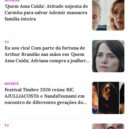
NOVELAS
'Quem Ama Cuida': Atitude nojenta de
Carmita para salvar Ademir massacra
família inteira
TV
Eu sou rica! Com parte da fortuna de
Arthur Brandão nas mãos em 'Quem
Ama Cuida', Adriana compra a joalheria
da família e dá novo passo em vingança
com ajuda de Iuri
ENTRETÊ
Festival Timbre 2026 reúne BK’,
AJULLIACOSTA e NandaTsunami em
encontro de diferentes gerações do
rap brasileiro
TV