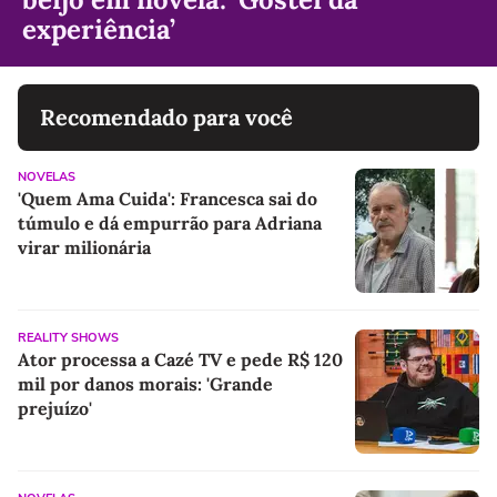
experiência’
Recomendado para você
NOVELAS
'Quem Ama Cuida': Francesca sai do
túmulo e dá empurrão para Adriana
virar milionária
REALITY SHOWS
Ator processa a Cazé TV e pede R$ 120
mil por danos morais: 'Grande
prejuízo'