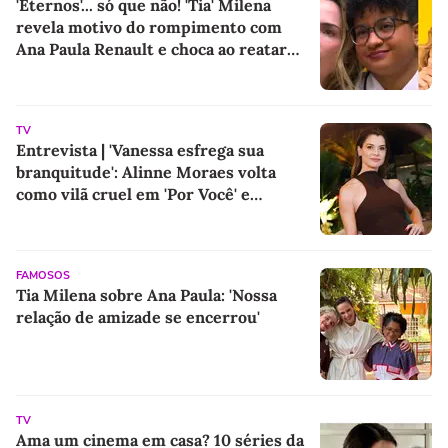
'Eternos'... só que não! 'Tia' Milena
revela motivo do rompimento com
Ana Paula Renault e choca ao reatar
amizade com Samira: 'Abismo que não
é fácil de reverter'
TV
Entrevista | 'Vanessa esfrega sua
branquitude': Alinne Moraes volta
como vilã cruel em 'Por Você' e
promete colocar o racismo em debate
após 5 anos longe das novelas
FAMOSOS
Tia Milena sobre Ana Paula: 'Nossa
relação de amizade se encerrou'
TV
Ama um cinema em casa? 10 séries da