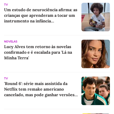
TV
Um estudo de neurociência afirma: as
crianças que aprenderam a tocar um
instrumento na infância
desenvolveram uma habilidade
essencial para a vida
NOVELAS
Lucy Alves tem retorno às novelas
confirmado e é escalada para 'Lá na
Minha Terra'
TV
'Round 6': série mais assistida da
Netflix tem remake americano
cancelado, mas pode ganhar versões
inéditas em outros idiomas