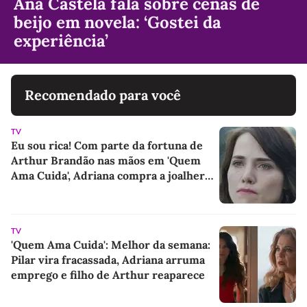
Ana Castela fala sobre cenas de
beijo em novela: ‘Gostei da
experiência’
Recomendado para você
TV
Eu sou rica! Com parte da fortuna de
Arthur Brandão nas mãos em 'Quem
Ama Cuida', Adriana compra a joalheria
da família e dá novo passo em vingança
com ajuda de Iuri
TV
'Quem Ama Cuida': Melhor da semana:
Pilar vira fracassada, Adriana arruma
emprego e filho de Arthur reaparece