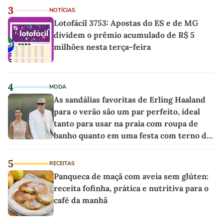
3
NOTÍCIAS
Lotofácil 3753: Apostas do ES e de MG
dividem o prêmio acumulado de R$ 5
milhões nesta terça-feira
4
MODA
As sandálias favoritas de Erling Haaland
para o verão são um par perfeito, ideal
tanto para usar na praia com roupa de
banho quanto em uma festa com terno de
linho
5
RECEITAS
Panqueca de maçã com aveia sem glúten:
receita fofinha, prática e nutritiva para o
café da manhã