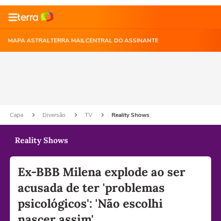
MAPA ASTRAL
TERRA MAIL
CENTRAL DO ASSINANTE
Capa
Diversão
TV
Reality Shows
Reality Shows
Ex-BBB Milena explode ao ser
acusada de ter 'problemas
psicológicos': 'Não escolhi
nascer assim'