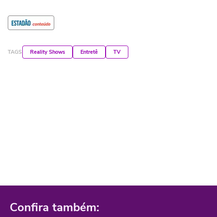
TAGS
Reality Shows
Entretê
TV
Confira também: