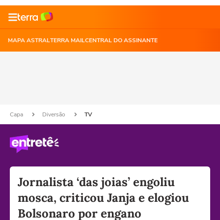
MAPA ASTRAL
TERRA MAIL
CENTRAL DO ASSINANTE
Capa
Diversão
TV
Jornalista ‘das joias’ engoliu
mosca, criticou Janja e elogiou
Bolsonaro por engano