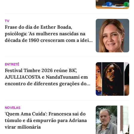
TV
Frase do dia de Esther Boada,
psicóloga: 'As mulheres nascidas na
década de 1960 cresceram com a ideia
de que precisavam dar conta de tudo,
porque era isso que a sociedade exigia'
ENTRETÊ
Festival Timbre 2026 reúne BK’,
AJULLIACOSTA e NandaTsunami em
encontro de diferentes gerações do
rap brasileiro
NOVELAS
'Quem Ama Cuida': Francesca sai do
túmulo e dá empurrão para Adriana
virar milionária