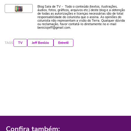
Blog Sala de TV - Todo o conteúdo (textos, ilustrações,
áudios, fotos, gráficos, arquivos etc.) deste blog e a obtenção
de todas as autorizações e licenças necessárias são de total
responsabilidade do colunista que o assina. As opiniões do
colunista não representam a visão do Terra. Qualquer dúvida
ou reclamação, favor contatá-lo diretamente no e-mail
beniciojeff@gmail.com.
TAGS
TV
Jeff Benício
Entretê
Confira também: