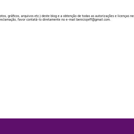
otos, gráficos, arquivos etc.) deste blog e a obtenção de todas as autorizações e licenças n
reclamação, favor contatá-lo diretamente no e-mail beniciojeff@gmail.com.