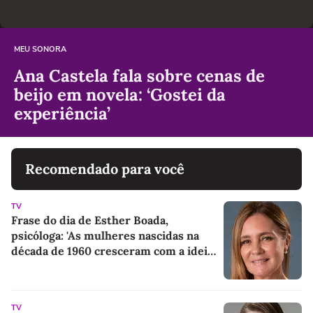
MEU SONORA
Ana Castela fala sobre cenas de
beijo em novela: ‘Gostei da
experiência’
Recomendado para você
TV
Frase do dia de Esther Boada,
psicóloga: 'As mulheres nascidas na
década de 1960 cresceram com a ideia
de que precisavam dar conta de tudo,
porque era isso que a sociedade exigia'
TV