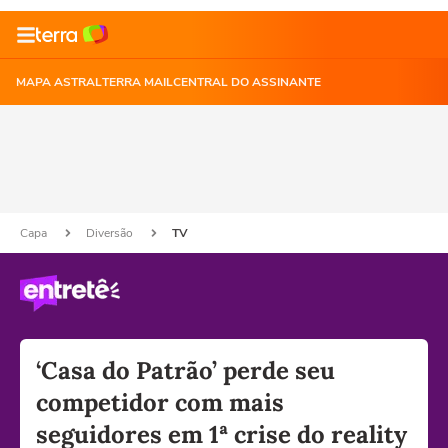
MAPA ASTRAL
TERRA MAIL
CENTRAL DO ASSINANTE
Capa
Diversão
TV
‘Casa do Patrão’ perde seu
competidor com mais
seguidores em 1ª crise do reality