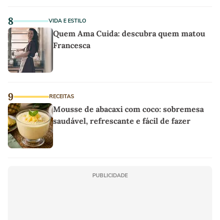
8
VIDA E ESTILO
Quem Ama Cuida: descubra quem matou
Francesca
9
RECEITAS
Mousse de abacaxi com coco: sobremesa
saudável, refrescante e fácil de fazer
PUBLICIDADE