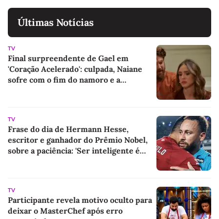
Últimas Notícias
TV
Final surpreendente de Gael em
'Coração Acelerado': culpada, Naiane
sofre com o fim do namoro e a
despedida do bonitão, mas o destino
pode chocar quem acompanha a novela
da Globo
TV
Frase do dia de Hermann Hesse,
escritor e ganhador do Prêmio Nobel,
sobre a paciência: 'Ser inteligente é
bom, ser paciente é melhor'
TV
Participante revela motivo oculto para
deixar o MasterChef após erro