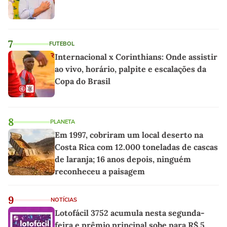
7
FUTEBOL
Internacional x Corinthians: Onde assistir
ao vivo, horário, palpite e escalações da
Copa do Brasil
8
PLANETA
Em 1997, cobriram um local deserto na
Costa Rica com 12.000 toneladas de cascas
de laranja; 16 anos depois, ninguém
reconheceu a paisagem
9
NOTÍCIAS
Lotofácil 3752 acumula nesta segunda-
feira e prêmio principal sobe para R$ 5