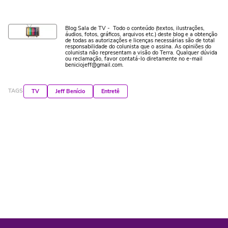
Blog Sala de TV - Todo o conteúdo (textos, ilustrações,
áudios, fotos, gráficos, arquivos etc.) deste blog e a obtenção
de todas as autorizações e licenças necessárias são de total
responsabilidade do colunista que o assina. As opiniões do
colunista não representam a visão do Terra. Qualquer dúvida
ou reclamação, favor contatá-lo diretamente no e-mail
beniciojeff@gmail.com.
TAGS
TV
Jeff Benício
Entretê