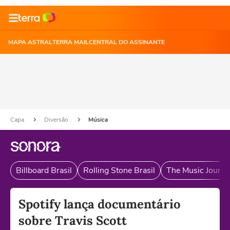
MAPA ASTRAL
TERRA MAIL
CENTRAL DO ASSINANTE
Capa
Diversão
Música
Billboard Brasil
Rolling Stone Brasil
The Music Journal
Spotify lança documentário
sobre Travis Scott