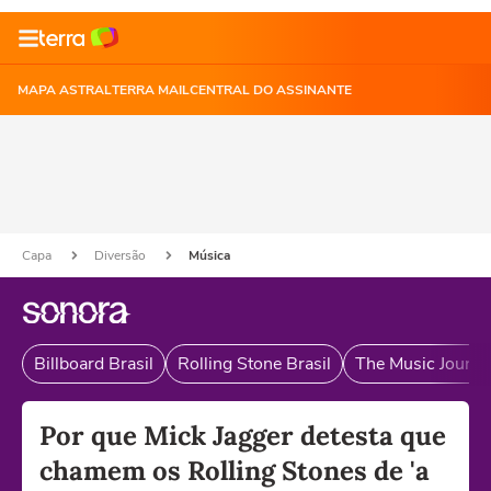
MAPA ASTRAL
TERRA MAIL
CENTRAL DO ASSINANTE
Capa
Diversão
Música
Billboard Brasil
Rolling Stone Brasil
The Music Journal
Por que Mick Jagger detesta que
chamem os Rolling Stones de 'a