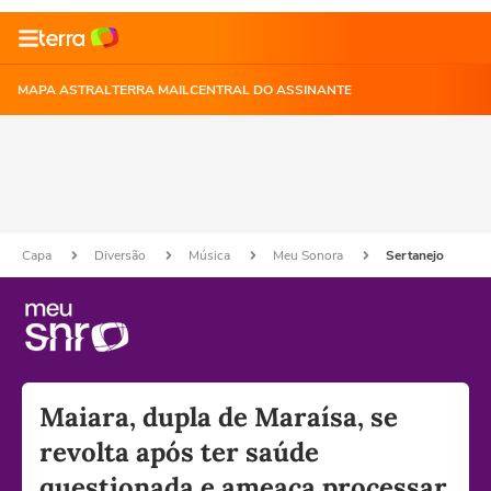
MAPA ASTRAL
TERRA MAIL
CENTRAL DO ASSINANTE
Capa
Diversão
Música
Meu Sonora
Sertanejo
Maiara, dupla de Maraísa, se
revolta após ter saúde
questionada e ameaça processar