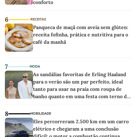
conforto
6
RECEITAS
Panqueca de maçã com aveia sem glúten:
receita fofinha, prática e nutritiva para o
café da manhã
7
MODA
As sandálias favoritas de Erling Haaland
para o verão são um par perfeito, ideal
tanto para usar na praia com roupa de
banho quanto em uma festa com terno de
linho
8
MOBILIDADE
Eles percorreram 2.500 km em um carro
elétrico e chegaram a uma conclusão
difícil: o motor a combustão continua