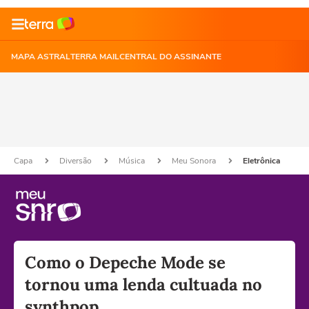
MAPA ASTRAL
TERRA MAIL
CENTRAL DO ASSINANTE
Capa
Diversão
Música
Meu Sonora
Eletrônica
Como o Depeche Mode se
tornou uma lenda cultuada no
synthpop