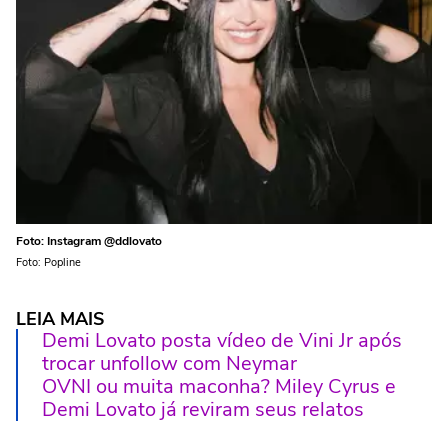
Foto: Instagram @ddlovato
Foto: Popline
LEIA MAIS
Demi Lovato posta vídeo de Vini Jr após
trocar unfollow com Neymar
OVNI ou muita maconha? Miley Cyrus e
Demi Lovato já reviram seus relatos