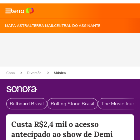
MAPA ASTRAL
TERRA MAIL
CENTRAL DO ASSINANTE
Capa
Diversão
Música
Billboard Brasil
Rolling Stone Brasil
The Music Journal
Custa R$2,4 mil o acesso
antecipado ao show de Demi