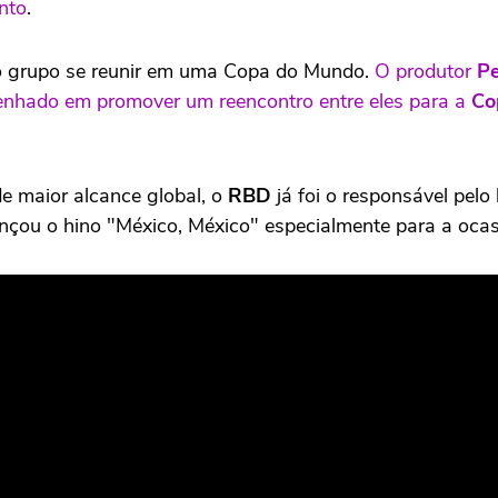
nto
.
 o grupo se reunir em uma Copa do Mundo.
O produtor
P
mpenhado em promover um reencontro entre eles para a
Co
 maior alcance global, o
RBD
já foi o responsável pel
çou o hino "México, México" especialmente para a ocas