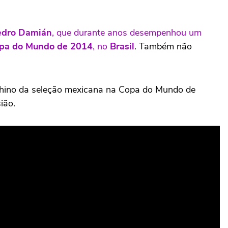
edro Damián
, que durante anos desempenhou um
pa do Mundo de 2014
, no
Brasil
. Também não
o hino da seleção mexicana na Copa do Mundo de
ião.