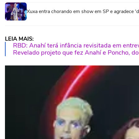
Xuxa entra chorando em show em SP e agradece 'do 
LEIA MAIS:
RBD: Anahí terá infância revisitada em entr
Revelado projeto que fez Anahí e Poncho, d