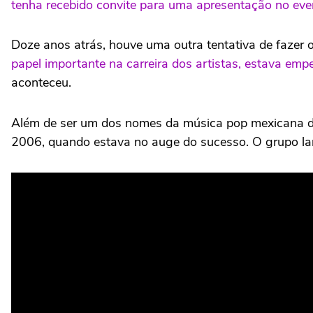
tenha recebido convite para uma apresentação no eve
Doze anos atrás, houve uma outra tentativa de fazer
papel importante na carreira dos artistas, estava e
aconteceu.
Além de ser um dos nomes da música pop mexicana de
2006, quando estava no auge do sucesso. O grupo lan