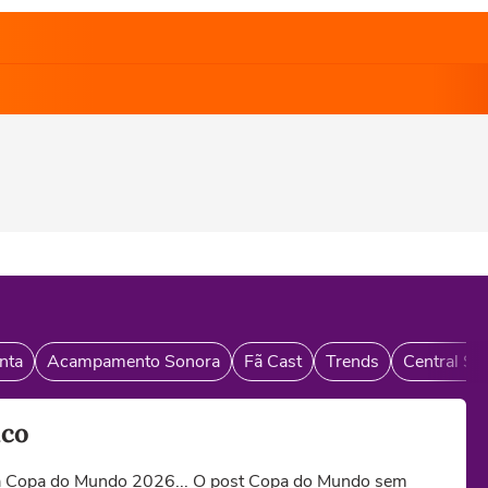
nta
Acampamento Sonora
Fã Cast
Trends
Central So
ico
 na Copa do Mundo 2026... O post Copa do Mundo sem