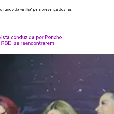
fundo da virilha' pela presença dos fãs
evista conduzida por Poncho
o RBD, se reencontrarem