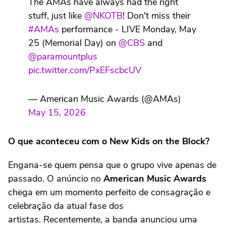
The AMAs have always had the right
stuff, just like
@NKOTB
! Don't miss their
#AMAs
performance - LIVE Monday, May
25 (Memorial Day) on
@CBS
and
@paramountplus
pic.twitter.com/PxEFscbcUV
— American Music Awards (@AMAs)
May 15, 2026
O que aconteceu com o New Kids on the Block?
Engana-se quem pensa que o grupo vive apenas de
passado. O anúncio no
American Music Awards
chega em um momento perfeito de consagração e
celebração da atual fase dos
artistas. Recentemente, a banda anunciou uma