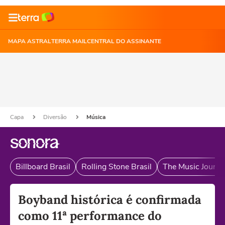
MAPA ASTRAL
TERRA MAIL
CENTRAL DO ASSINANTE
Capa
Diversão
Música
Billboard Brasil
Rolling Stone Brasil
The Music Journal
Boyband histórica é confirmada
como 11ª performance do