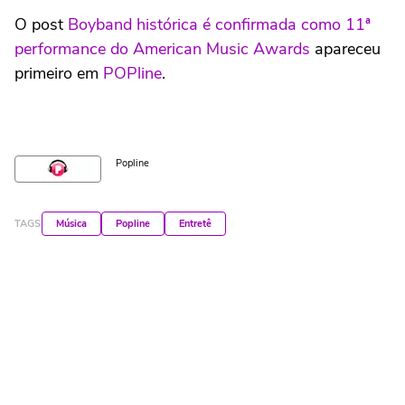
O post
Boyband histórica é confirmada como 11ª
performance do American Music Awards
apareceu
primeiro em
POPline
.
Popline
TAGS
Música
Popline
Entretê