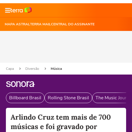
MAPA ASTRAL
TERRA MAIL
CENTRAL DO ASSINANTE
Capa
Diversão
Música
Billboard Brasil
Rolling Stone Brasil
The Music Journal
Arlindo Cruz tem mais de 700
músicas e foi gravado por