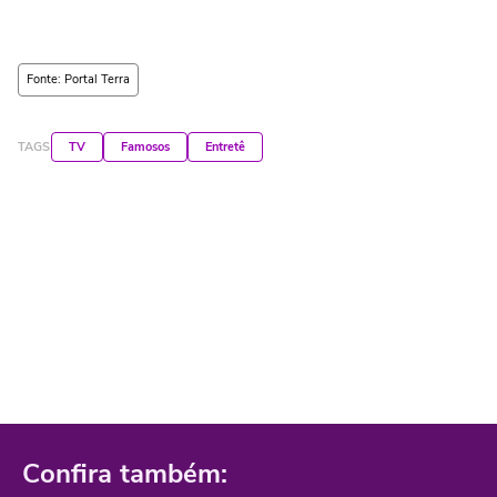
Fonte: Portal Terra
TAGS
TV
Famosos
Entretê
Confira também: