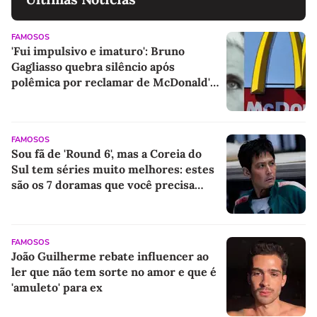
FAMOSOS
'Fui impulsivo e imaturo': Bruno
Gagliasso quebra silêncio após
polêmica por reclamar de McDonald's
fechado 10 minutos antes do horário
FAMOSOS
Sou fã de 'Round 6', mas a Coreia do
Sul tem séries muito melhores: estes
são os 7 doramas que você precisa
assistir pelo menos uma vez na vida
FAMOSOS
João Guilherme rebate influencer ao
ler que não tem sorte no amor e que é
'amuleto' para ex