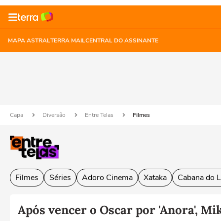
MAPA ASTRAL
TERRA MAIL
CENTRAL DO ASSINANTE
Capa
Diversão
Entre Telas
Filmes
Filmes
Séries
Adoro Cinema
Xataka
Cabana do L
Após vencer o Oscar por 'Anora', Mi