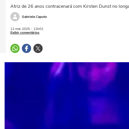
Atriz de 26 anos contracenará com Kirsten Dunst no long
Gabriela Caputo
12 mai
2025
- 12h01
Exibir comentários