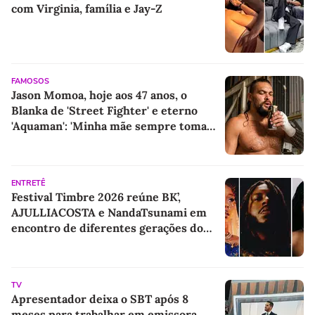
com Virginia, família e Jay-Z
FAMOSOS
Jason Momoa, hoje aos 47 anos, o
Blanka de 'Street Fighter' e eterno
'Aquaman': 'Minha mãe sempre tomava
cervejas de qualidade. Ela acabou me
criando bebendo as melhores'
ENTRETÊ
Festival Timbre 2026 reúne BK’,
AJULLIACOSTA e NandaTsunami em
encontro de diferentes gerações do
rap brasileiro
TV
Apresentador deixa o SBT após 8
meses para trabalhar em emissora