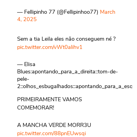
— Fellipinho 77 (@Fellipinhoo77)
March
4, 2025
Sem a tia Leila eles não conseguem né ?
pic.twitter.com/vWt0alihv1
— Elisa
Blues:apontando_para_a_direita::tom-de-
pele-
2::olhos_esbugalhados::apontando_para_a_esque
de-pele-2: (@M__liisa)
March 4, 2025
PRIMEIRAMENTE VAMOS
COMEMORAR!
A MANCHA VERDE MORR3U
pic.twitter.com/88pnEUwsqi