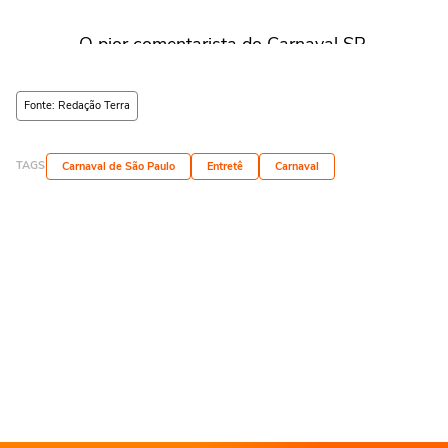
— O pior comentarista do Carnaval SP
(@opiordocarnaval)
March 4, 2025
Fonte: Redação Terra
TAGS
Carnaval de São Paulo
Entretê
Carnaval