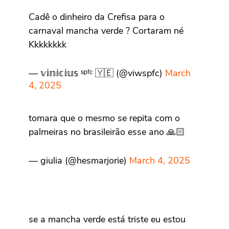
Cadê o dinheiro da Crefisa para o
carnaval mancha verde ? Cortaram né
Kkkkkkkk
— 𝕧𝕚𝕟𝕚𝕔𝕚𝕦𝕤 ˢᵖᶠᶜ 🇾🇪 (@viwspfc)
March
4, 2025
tomara que o mesmo se repita com o
palmeiras no brasileirão esse ano 🙏🏻
— giulia (@hesmarjorie)
March 4, 2025
se a mancha verde está triste eu estou