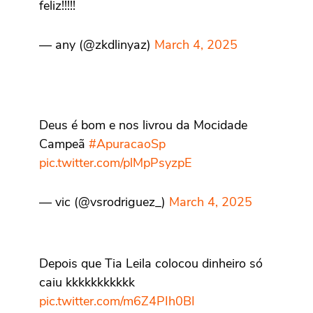
feliz!!!!!
— any (@zkdlinyaz)
March 4, 2025
Deus é bom e nos livrou da Mocidade
Campeã
#ApuracaoSp
pic.twitter.com/plMpPsyzpE
— vic (@vsrodriguez_)
March 4, 2025
Depois que Tia Leila colocou dinheiro só
caiu kkkkkkkkkkk
pic.twitter.com/m6Z4PIh0BI