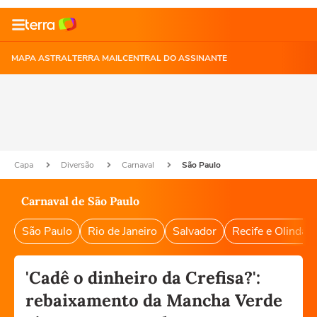
MAPA ASTRAL
TERRA MAIL
CENTRAL DO ASSINANTE
Capa
Diversão
Carnaval
São Paulo
Carnaval de São Paulo
São Paulo
Rio de Janeiro
Salvador
Recife e Olinda
'Cadê o dinheiro da Crefisa?':
rebaixamento da Mancha Verde