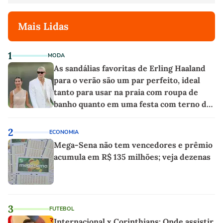
Mais Lidas
1
MODA
As sandálias favoritas de Erling Haaland
para o verão são um par perfeito, ideal
tanto para usar na praia com roupa de
banho quanto em uma festa com terno de
linho
2
ECONOMIA
Mega-Sena não tem vencedores e prêmio
acumula em R$ 135 milhões; veja dezenas
3
FUTEBOL
Internacional x Corinthians: Onde assistir