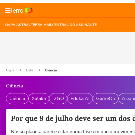
MAPA ASTRAL
TERRA MAIL
CENTRAL DO ASSINANTE
Capa
Byte
Ciência
Ciência
Ciência
Xataka
i2GO
Eduka.AI
GameOn
Assin
Por que 9 de julho deve ser um dos 
Nosso planeta parece estar numa fase em que o movimento 