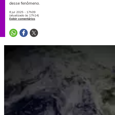
desse fenômeno.
8 jul
2025
- 17h09
(atualizado às 17h14)
Exibir comentários