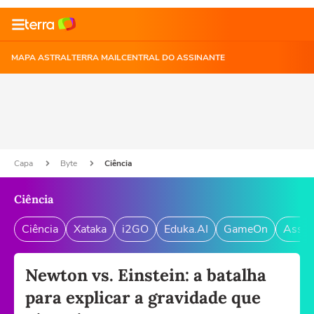
MAPA ASTRAL
TERRA MAIL
CENTRAL DO ASSINANTE
Capa
Byte
Ciência
Ciência
Ciência
Xataka
i2GO
Eduka.AI
GameOn
Assin
Newton vs. Einstein: a batalha
para explicar a gravidade que