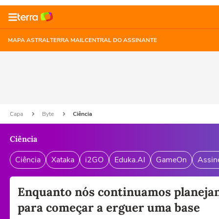
MAPA ASTRAL
TERRA MAIL
CENTRAL DO ASSINANTE
Capa
Byte
Ciência
Ciência
Ciência
Xataka
i2GO
Eduka.AI
GameOn
Assin
Enquanto nós continuamos planejand
para começar a erguer uma base