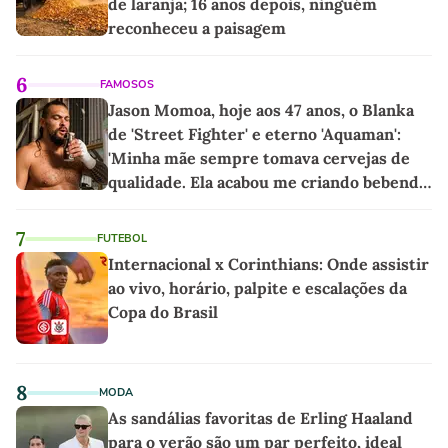
de laranja; 16 anos depois, ninguém
reconheceu a paisagem
6
FAMOSOS
Jason Momoa, hoje aos 47 anos, o Blanka
de 'Street Fighter' e eterno 'Aquaman':
'Minha mãe sempre tomava cervejas de
qualidade. Ela acabou me criando bebendo
as melhores'
7
FUTEBOL
Internacional x Corinthians: Onde assistir
ao vivo, horário, palpite e escalações da
Copa do Brasil
8
MODA
As sandálias favoritas de Erling Haaland
para o verão são um par perfeito, ideal