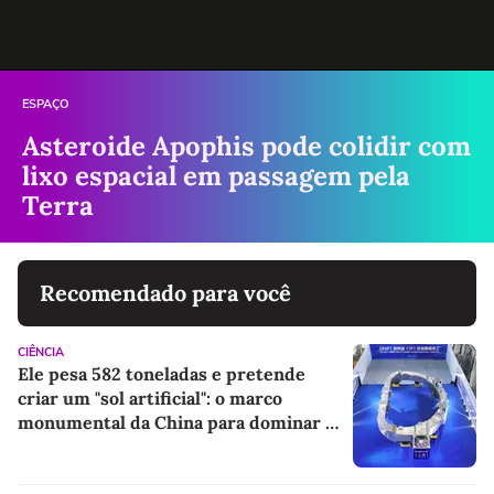
ESPAÇO
Asteroide Apophis pode colidir com
lixo espacial em passagem pela
Terra
Recomendado para você
CIÊNCIA
Ele pesa 582 toneladas e pretende
criar um "sol artificial": o marco
monumental da China para dominar a
energia do futuro