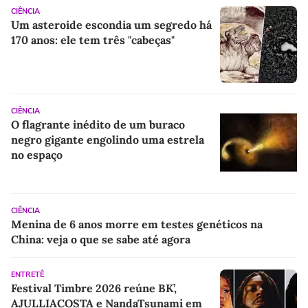
CIÊNCIA
Um asteroide escondia um segredo há
170 anos: ele tem três "cabeças"
CIÊNCIA
O flagrante inédito de um buraco
negro gigante engolindo uma estrela
no espaço
CIÊNCIA
Menina de 6 anos morre em testes genéticos na
China: veja o que se sabe até agora
ENTRETÊ
Festival Timbre 2026 reúne BK’,
AJULLIACOSTA e NandaTsunami em