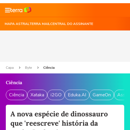
MAPA ASTRAL
TERRA MAIL
CENTRAL DO ASSINANTE
Capa
Byte
Ciência
Ciência
Ciência
Xataka
i2GO
Eduka.AI
GameOn
Assin
A nova espécie de dinossauro
que 'reescreve' história da