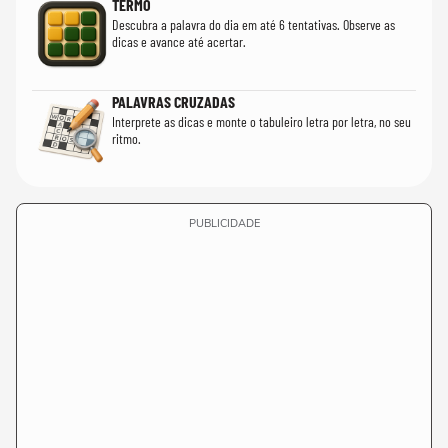
TERMO
Descubra a palavra do dia em até 6 tentativas. Observe as
dicas e avance até acertar.
PALAVRAS CRUZADAS
Interprete as dicas e monte o tabuleiro letra por letra, no seu
ritmo.
PUBLICIDADE