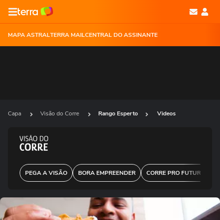
MAPA ASTRAL
TERRA MAIL
CENTRAL DO ASSINANTE
Capa
Visão do Corre
Rango Esperto
Videos
PEGA A VISÃO
BORA EMPREENDER
CORRE PRO FUTURO
D
Ops!