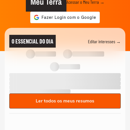
Meu Terra
Acessar o Meu Terra →
O ESSENCIAL DO DIA
Editar interesses →
Ler todos os meus resumos