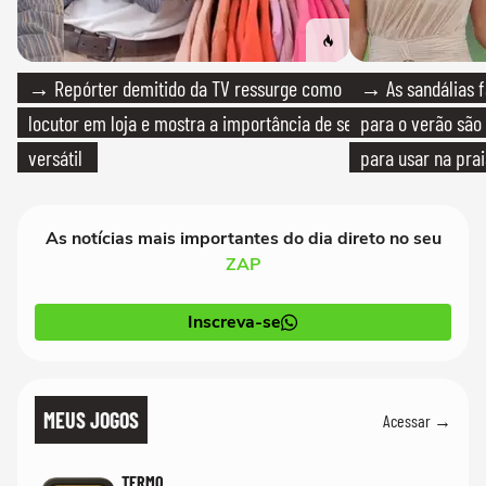
→ Repórter demitido da TV ressurge como
→ As sandálias f
locutor em loja e mostra a importância de ser
para o verão são 
versátil
para usar na pra
quanto em uma fe
As notícias mais importantes do dia direto no seu
ZAP
Inscreva-se
MEUS JOGOS
Acessar →
TERMO