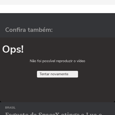
Confira também:
Ops!
Não foi possível reproduzir o vídeo
Tentar novamente
BRASIL
Foguete da SpaceX atinge a Lua e