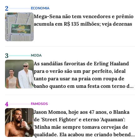
2
ECONOMIA
Mega-Sena não tem vencedores e prêmio
acumula em R$ 135 milhões; veja dezenas
3
MODA
As sandálias favoritas de Erling Haaland
para o verão são um par perfeito, ideal
tanto para usar na praia com roupa de
banho quanto em uma festa com terno de
linho
4
FAMOSOS
Jason Momoa, hoje aos 47 anos, o Blanka
de 'Street Fighter' e eterno 'Aquaman':
'Minha mãe sempre tomava cervejas de
qualidade. Ela acabou me criando bebendo