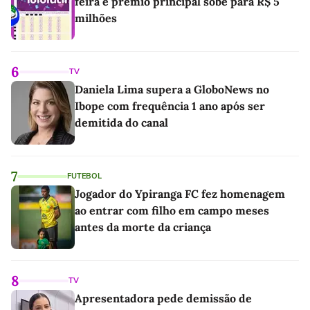
feira e prêmio principal sobe para R$ 5
milhões
6
TV
Daniela Lima supera a GloboNews no
Ibope com frequência 1 ano após ser
demitida do canal
7
FUTEBOL
Jogador do Ypiranga FC fez homenagem
ao entrar com filho em campo meses
antes da morte da criança
8
TV
Apresentadora pede demissão de