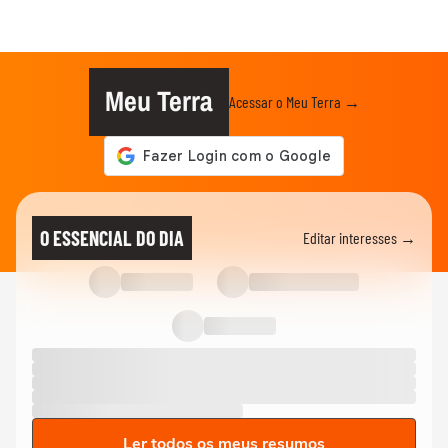
Meu Terra
Acessar o Meu Terra →
O ESSENCIAL DO DIA
Editar interesses →
Ler todos os meus resumos