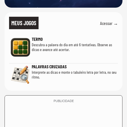
MEUS JOGOS
Acessar →
TERMO
Descubra a palavra do dia em até 6 tentativas. Observe as
dicas e avance até acertar.
PALAVRAS CRUZADAS
Interprete as dicas e monte o tabuleiro letra por letra, no seu
ritmo.
PUBLICIDADE