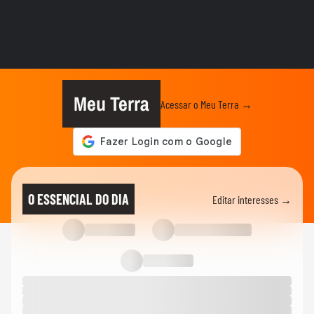
DEGUSTA
Qual é a melhor carne de porco para
quem quer emagrecer?
VIDA E ESTILO
O que significa sonhar com criança?
Meu Terra
Acessar o Meu Terra →
VIDA E ESTILO
'Comecei por necessidade de criança':
artista transforma tubos de...
MODA
Dia dos Pais: veja looks de papais
O ESSENCIAL DO DIA
Editar interesses →
famosos em chá de bebê,...
VIDA E ESTILO
Menina russa se surpreende ao ganhar
doces e bolo em aniversário em SP