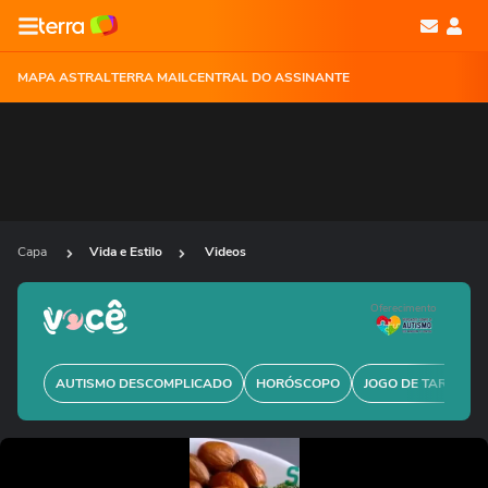
MAPA ASTRAL
TERRA MAIL
CENTRAL DO ASSINANTE
Capa
Vida e Estilo
Videos
Oferecimento
AUTISMO DESCOMPLICADO
HORÓSCOPO
JOGO DE TARÔ GRÁ
Ops!