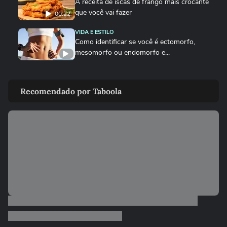
A receita de iscas de frango mais crocante
que você vai fazer
00:22
VIDA E ESTILO
Como identificar se você é ectomorfo,
mesomorfo ou endomorfo e...
DEGUSTA
Como fazer o bolinho de chuva perfeito
Recomendado por Taboola
DEGUSTA
Sobrecoxa na air fryer: o tempero certo
para não ficar sem sal
VIDA E ESTILO
Quais signos têm mais mediunidade?
00:26
DEGUSTA
Como fazer nuggets caseiros crocantes e suculentos