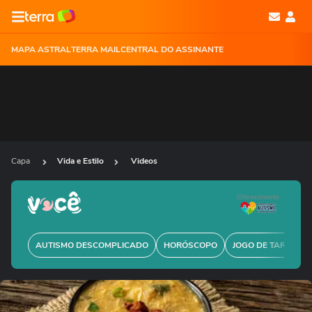
MAPA ASTRAL
TERRA MAIL
CENTRAL DO ASSINANTE
Capa
Vida e Estilo
Videos
Oferecimento
AUTISMO DESCOMPLICADO
HORÓSCOPO
JOGO DE TARÔ GRÁ
Ops!