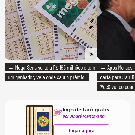
→ Mega-Sena sorteia R$ 165 milhões e tem
→ Após Moraes ne
um ganhador; veja onde saiu o prêmio
carta para Jair B
'Você vai colocar
mim'
Jogo de tarô grátis
por André Mantovanni
Jogar agora