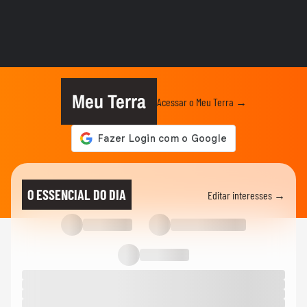
DEGUSTA
Qual é a melhor carne de porco para
quem quer emagrecer?
VIDA E ESTILO
O que significa sonhar com criança?
Meu Terra
Acessar o Meu Terra →
VIDA E ESTILO
'Comecei por necessidade de criança':
artista transforma tubos de...
MODA
Dia dos Pais: veja looks de papais
O ESSENCIAL DO DIA
Editar interesses →
famosos em chá de bebê,...
VIDA E ESTILO
Menina russa se surpreende ao ganhar
doces e bolo em aniversário em SP