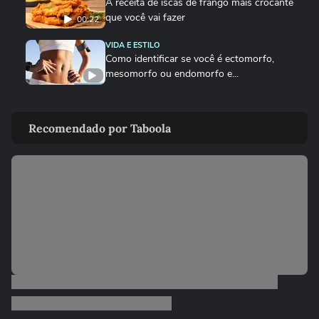
A receita de iscas de frango mais crocante
que você vai fazer
00:22
VIDA E ESTILO
Como identificar se você é ectomorfo,
mesomorfo ou endomorfo e...
DEGUSTA
Como fazer o bolinho de chuva perfeito
Recomendado por Taboola
DEGUSTA
Sobrecoxa na air fryer: o tempero certo
para não ficar sem sal
VIDA E ESTILO
Quais signos têm mais mediunidade?
00:26
DEGUSTA
Como fazer nuggets caseiros crocantes e suculentos