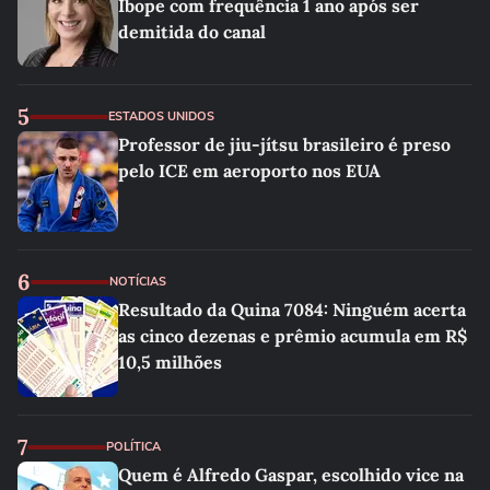
Ibope com frequência 1 ano após ser
demitida do canal
5
ESTADOS UNIDOS
Professor de jiu-jítsu brasileiro é preso
pelo ICE em aeroporto nos EUA
6
NOTÍCIAS
Resultado da Quina 7084: Ninguém acerta
as cinco dezenas e prêmio acumula em R$
10,5 milhões
7
POLÍTICA
Quem é Alfredo Gaspar, escolhido vice na