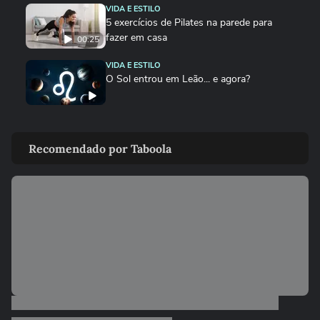
VIDA E ESTILO
5 exercícios de Pilates na parede para
fazer em casa
00:25
VIDA E ESTILO
O Sol entrou em Leão... e agora?
VIDA E ESTILO
Creatina vence? Saiba como armazenar o
Recomendado por Taboola
suplemento para não empedrar
DEGUSTA
Sem banana? Faça este bolo de maçã no
liquidificador
VIDA E ESTILO
Cães e gatos precisam comer mais no
frio?
DEGUSTA
Como fazer bolo mesclado igual ao da
padaria, mas gastando pouco