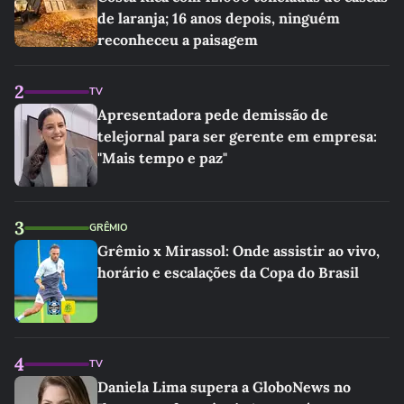
de laranja; 16 anos depois, ninguém
reconheceu a paisagem
2
TV
Apresentadora pede demissão de
telejornal para ser gerente em empresa:
"Mais tempo e paz"
3
GRÊMIO
Grêmio x Mirassol: Onde assistir ao vivo,
horário e escalações da Copa do Brasil
4
TV
Daniela Lima supera a GloboNews no