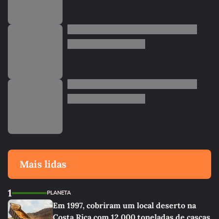
Mais lidas
1
PLANETA
Em 1997, cobriram um local deserto na
Costa Rica com 12.000 toneladas de cascas