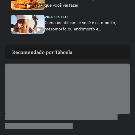
que você vai fazer
00:22
VIDA E ESTILO
Como identificar se você é ectomorfo,
mesomorfo ou endomorfo e...
DEGUSTA
Como fazer o bolinho de chuva perfeito
Recomendado por Taboola
DEGUSTA
Sobrecoxa na air fryer: o tempero certo
para não ficar sem sal
VIDA E ESTILO
Quais signos têm mais mediunidade?
00:26
DEGUSTA
Como fazer nuggets caseiros crocantes e suculentos