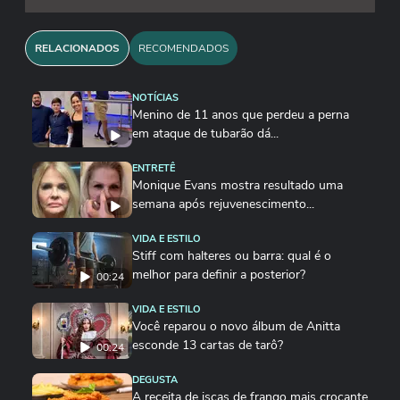
RELACIONADOS
RECOMENDADOS
NOTÍCIAS
Menino de 11 anos que perdeu a perna
em ataque de tubarão dá...
ENTRETÊ
Monique Evans mostra resultado uma
semana após rejuvenescimento...
VIDA E ESTILO
Stiff com halteres ou barra: qual é o
melhor para definir a posterior?
00:24
VIDA E ESTILO
Você reparou o novo álbum de Anitta
esconde 13 cartas de tarô?
00:24
DEGUSTA
A receita de iscas de frango mais crocante