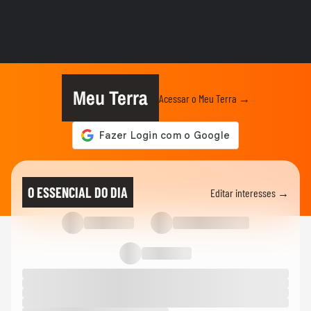
DEGUSTA
Qual é a melhor carne de porco para
quem quer emagrecer?
VIDA E ESTILO
O que significa sonhar com criança?
Meu Terra
Acessar o Meu Terra →
VIDA E ESTILO
'Comecei por necessidade de criança':
artista transforma tubos de...
MODA
Dia dos Pais: veja looks de papais
O ESSENCIAL DO DIA
Editar interesses →
famosos em chá de bebê,...
VIDA E ESTILO
Menina russa se surpreende ao ganhar
doces e bolo em aniversário em SP