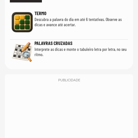
TERMO
Descubra a palavra do dia em até 6 tentativas. Observe as
dicas e avance até acertar.
PALAVRAS CRUZADAS
Interprete as dicas e monte o tabuleiro letra por letra, no seu
ritmo.
PUBLICIDADE