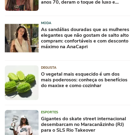
anos 70, deram o toque de luxo e
rejuvenesceram os meus looks boho
chic
MODA
As sandálias douradas que as mulheres
elegantes que não gostam de salto alto
compram: confortáveis e com desconto
máximo na AnaCapri
DEGUSTA
O vegetal mais esquecido é um dos
mais poderosos: conheça os benefícios
do maxixe e como cozinhar
ESPORTES
Gigantes do skate street internacional
desembarcam no Maracanãzinho (RJ)
para o SLS Rio Takeover