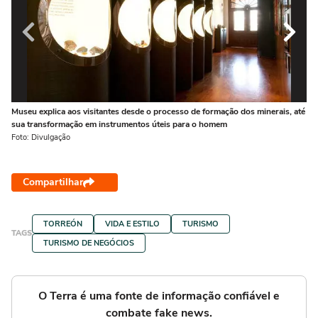
Museu explica aos visitantes desde o processo de formação dos minerais, até
Es
sua transformação em instrumentos úteis para o homem
lo
Foto: Divulgação
Fot
Compartilhar
TORREÓN
VIDA E ESTILO
TURISMO
TAGS
TURISMO DE NEGÓCIOS
O Terra é uma fonte de informação confiável e
combate fake news.