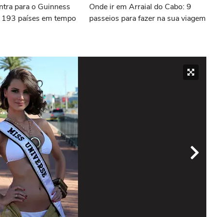
entra para o Guinness
Onde ir em Arraial do Cabo: 9
ar 193 países em tempo
passeios para fazer na sua viagem