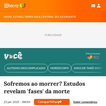
MAPA ASTRAL
TERRA MAIL
CENTRAL DO ASSINANTE
PUBLICIDADE
Oferecimento
AUTISMO DESCOMPLICADO
HORÓSCOPO
JOGO DE TARÔ GRÁTIS
Sofremos ao morrer? Estudos
revelam 'fases' da morte
Compartilhar
Exibir comentários
23 jan
2025
- 06h54