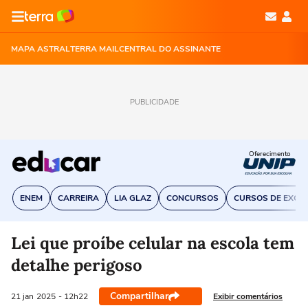
MAPA ASTRAL
TERRA MAIL
CENTRAL DO ASSINANTE
PUBLICIDADE
Oferecimento
ENEM
CARREIRA
LIA GLAZ
CONCURSOS
CURSOS DE EXCE
Lei que proíbe celular na escola tem
detalhe perigoso
Compartilhar
Exibir comentários
21 jan
2025
- 12h22