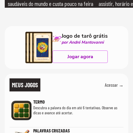
saudáveis do mundo e custa pouco na feira
assistir, horário
Jogo de tarô grátis
por André Mantovanni
Jogar agora
MEUS JOGOS
Acessar →
TERMO
Descubra a palavra do dia em até 6 tentativas. Observe as
dicas e avance até acertar.
PALAVRAS CRUZADAS