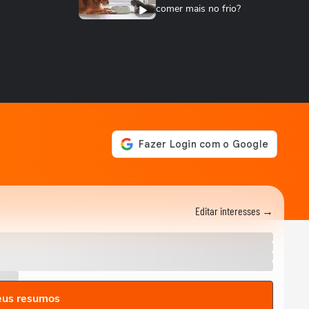
comer mais no frio?
DEGUSTA
Como fazer bolo mesclado
igual ao da padaria, mas
gastando pouco
NOTÍCIAS
‘Caminhão-pipa de bençãos’:
padre viraliza ao abençoar
fiéis com...
ANDRÉ MANTOVANNI
Veja as previsões da semana
para todos os signos com
André Mantovanni
ANDRÉ MANTOVANNI
Editar interesses →
Veja quais foram as
previsões de André
Mantovanni para todos os...
ANDRÉ MANTOVANNI
Céu da Semana: André
Mantovanni explica as
energias e o que muda...
eus resumos
ANDRÉ MANTOVANNI