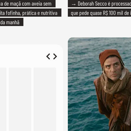
 de maçã com aveia sem
→ Deborah Secco é processada
ita fofinha, prática e nutritiva
que pede quase R$ 100 mil de 
é da manhã