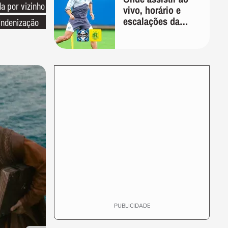
 por vizinho
vivo, horário e
escalações da
indenização
Copa do Brasil
PUBLICIDADE