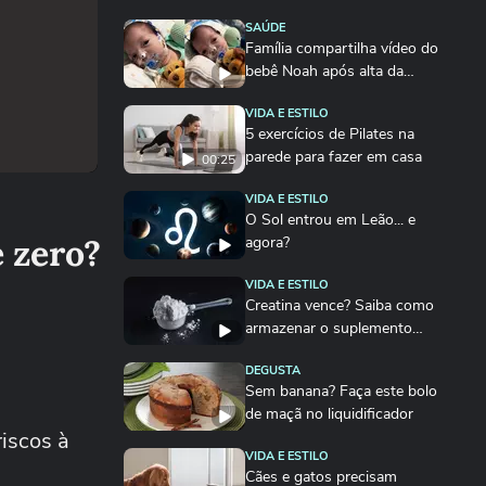
SAÚDE
Família compartilha vídeo do
bebê Noah após alta da
UTI:...
VIDA E ESTILO
5 exercícios de Pilates na
parede para fazer em casa
00:25
VIDA E ESTILO
O Sol entrou em Leão... e
e zero?
agora?
VIDA E ESTILO
Creatina vence? Saiba como
armazenar o suplemento
para não empedrar
DEGUSTA
Sem banana? Faça este bolo
de maçã no liquidificador
riscos à
VIDA E ESTILO
Cães e gatos precisam