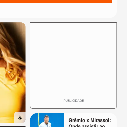
André Mantovanni revela os
signos que mais se
destacam nesta...
VIDA E ESTILO
Lito Sousa revela como
câncer levou à descoberta
de inflamação...
VIDA E ESTILO
15 atrações, realidade virtual
e montanha-russa: conheça
a Vila...
MODA
Xuxa pede netos para Sasha
e Bruna Marquezine em
show; veja vídeo
PUBLICIDADE
Grêmio x Mirassol:
Onde assistir ao