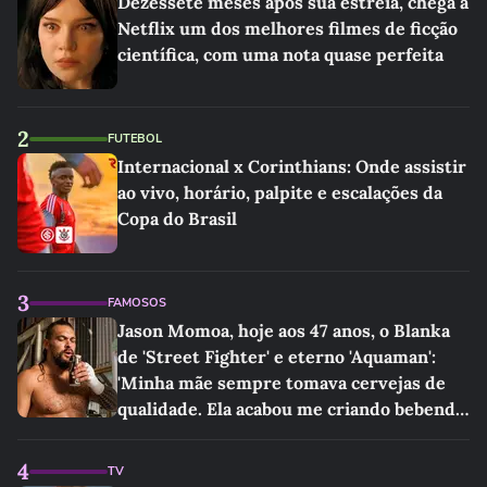
Dezessete meses após sua estreia, chega à
Netflix um dos melhores filmes de ficção
científica, com uma nota quase perfeita
2
FUTEBOL
Internacional x Corinthians: Onde assistir
ao vivo, horário, palpite e escalações da
Copa do Brasil
3
FAMOSOS
Jason Momoa, hoje aos 47 anos, o Blanka
de 'Street Fighter' e eterno 'Aquaman':
'Minha mãe sempre tomava cervejas de
qualidade. Ela acabou me criando bebendo
as melhores'
4
TV