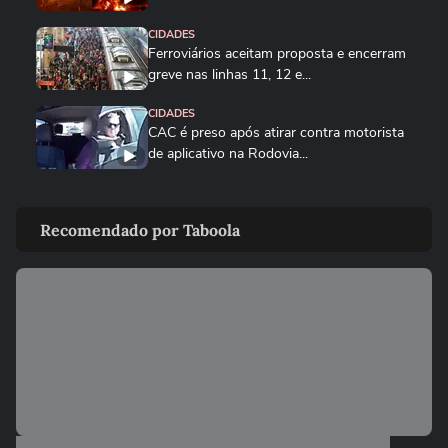
CIDADES
Ferroviários aceitam proposta e encerram
greve nas linhas 11, 12 e...
CIDADES
CAC é preso após atirar contra motorista
de aplicativo na Rodovia...
CIDADES
Nevoeiro cobre cidade e paralisa o Porto
Recomendado por Taboola
de Santos nesta quarta-feira
NOTÍCIAS
Imagens aéreas mostram dimensão do
incêndio que segue consumindo...
NOTÍCIAS
Greve na CPTM: ferroviários decidem
manter paralisação nas linhas...
NOTÍCIAS