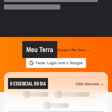
‘Caminhão-pipa de bençãos’: padre viraliza
ao abençoar fiéis com...
NOTÍCIAS
Incêndio de grandes proporções atinge
indústria química e faz...
ESPORTES
Vídeo mostra o momento em que Nicolas,
do São Paulo, atropela...
Meu Terra
Acessar o Meu Terra →
CIDADES
Homem corre e mulher pula em rio após
barco explodir e pegar fogo...
CIDADES
Greve na CPTM provoca caos no
O ESSENCIAL DO DIA
Editar interesses →
transporte e causa superlotação em...
CIDADES
Cachorrinha é resgatada em escombros
às margens de rio após...