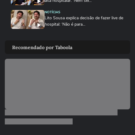
alta hospitalar: ‘Nem sei...
NOTÍCIAS
Lito Sousa explica decisão de fazer live de
hospital: ‘Não é para...
ENTRETÊ
João Gomes tranquiliza fãs e detalha
Recomendado por Taboola
recuperação após ser...
SAÚDE
Influenciadora cearense viaja à Europa
para jogar cinzas e...
SAÚDE
Clitoroplastia: a cirurgia para diminuir o
tamanho do clitóris
SAÚDE
Abdominoplastia vai muito além da
retirada de pele
SAÚDE