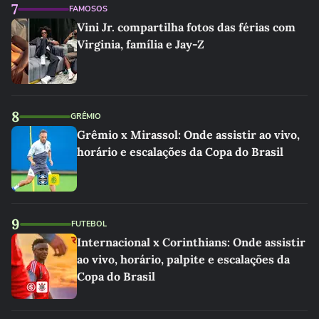
7
FAMOSOS
Vini Jr. compartilha fotos das férias com
Virginia, família e Jay-Z
8
GRÊMIO
Grêmio x Mirassol: Onde assistir ao vivo,
horário e escalações da Copa do Brasil
9
FUTEBOL
Internacional x Corinthians: Onde assistir
ao vivo, horário, palpite e escalações da
Copa do Brasil