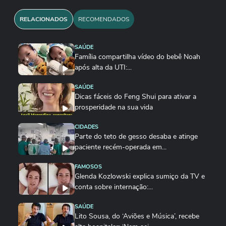
RELACIONADOS
RECOMENDADOS
SAÚDE
Família compartilha vídeo do bebê Noah
após alta da UTI:...
SAÚDE
Dicas fáceis do Feng Shui para ativar a
prosperidade na sua vida
CIDADES
Parte do teto de gesso desaba e atinge
paciente recém-operada em...
FAMOSOS
Glenda Kozlowski explica sumiço da TV e
conta sobre internação:...
SAÚDE
Lito Sousa, do ‘Aviões e Música’, recebe