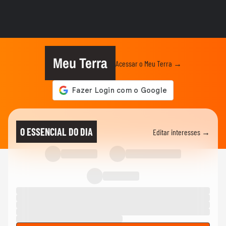
Fotofobia: a hipersensibilidade à luz que
causa dores de cabeça
04:23
SAÚDE
O que é a síndrome musculoesquelética
na menopausa?
Meu Terra
Acessar o Meu Terra →
SAÚDE
Toxicidade estética: anabolizantes podem
causar danos silenciosos...
03:17
NOTÍCIAS
Influencer diz que quase ficou cega após
O ESSENCIAL DO DIA
Editar interesses →
líquido de...
ESPORTES
'Um milagre vivo': esposa de Marcão Raiz
relembra acidente e...