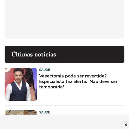
Últimas notícias
SAÚDE
Vasectomia pode ser revertida?
Especialista faz alerta: 'Não deve ser
temporária'
SAÚDE
Ela achou que era só um hematoma.
Aos 18, perdeu a perna para uma