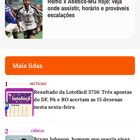
Remo x Atlético-MG hoje: veja
onde assistir, horário e prováveis
escalações
Mais lidas
1
NOTÍCIAS
Resultado da Lotofácil 3756: Três apostas
do DF, PA e RO acertam as 15 dezenas
nesta sexta-feira
2
CIÊNCIA
Bryan Johnson, homem que queria viver