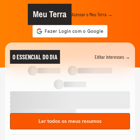
Meu Terra
Acessar o Meu Terra →
O ESSENCIAL DO DIA
Editar interesses →
Ler todos os meus resumos