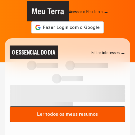
Meu Terra
Acessar o Meu Terra →
O ESSENCIAL DO DIA
Editar interesses →
Ler todos os meus resumos