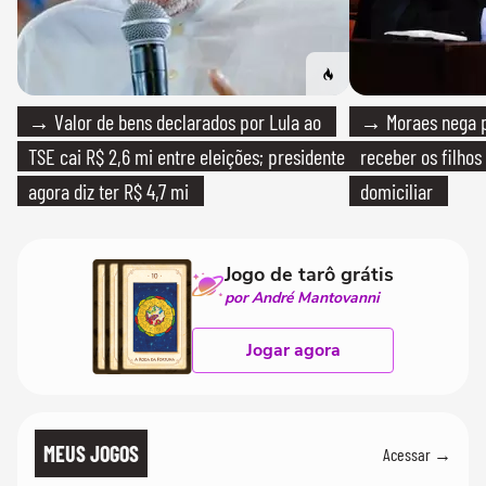
→ Valor de bens declarados por Lula ao
→ Moraes nega p
TSE cai R$ 2,6 mi entre eleições; presidente
receber os filhos
agora diz ter R$ 4,7 mi
domiciliar
Jogo de tarô grátis
por André Mantovanni
Jogar agora
MEUS JOGOS
Acessar →