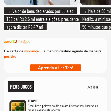
→ Valor de bens declarados por Lula ao
→ Mais de 80 mil
TSE cai R$ 2,6 mi entre eleições; presidente
Netflix: a miniss
agora diz ter R$ 4,7 mi
50 minutos que 
É a carta da
mudança
. É a mão do destino agindo de maneira
positiva
.
Aprenda a Ler Tarô
MEUS JOGOS
Acessar →
TERMO
Descubra a palavra do dia em até 6 tentativas. Observe as
dicas e avance até acertar.