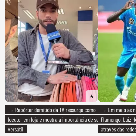
→ Repórter demitido da TV ressurge como
→ Em meio as n
locutor em loja e mostra a importância de ser
Flamengo, Luiz H
versátil
através das redes