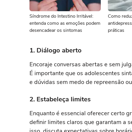
Síndrome do Intestino Irritável:
Como reduzi
entenda como as emoções podem
antidepress
desencadear os sintomas
práticas
1. Diálogo aberto
Encoraje conversas abertas e sem jul
É importante que os adolescentes si
e dúvidas sem medo de repreensão o
2. Estabeleça limites
Enquanto é essencial oferecer certo g
definir limites claros que garantam a
isso, discuta expectativas sobre horár