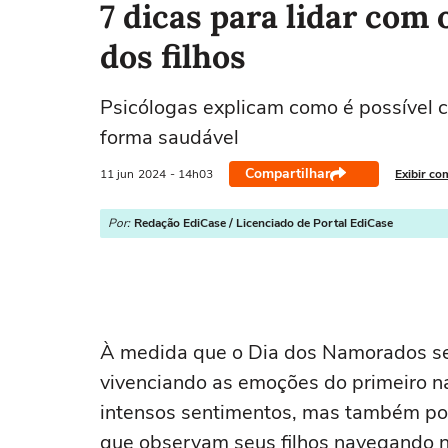
7 dicas para lidar com
dos filhos
Psicólogas explicam como é possível c
forma saudável
Compartilhar
11 jun
2024
- 14h03
Exibir co
Por:
Redação EdiCase / Licenciado de Portal EdiCase
À medida que o Dia dos Namorados se
vivenciando as emoções do primeiro n
intensos sentimentos, mas também po
que observam seus filhos navegando n