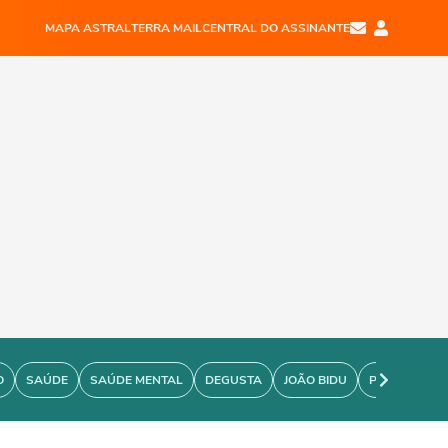
MAPA ASTRAL
TERRA MAIL
CENTRAL DO ASSINANTE
O
SAÚDE
SAÚDE MENTAL
DEGUSTA
JOÃO BIDU
PERSONARE